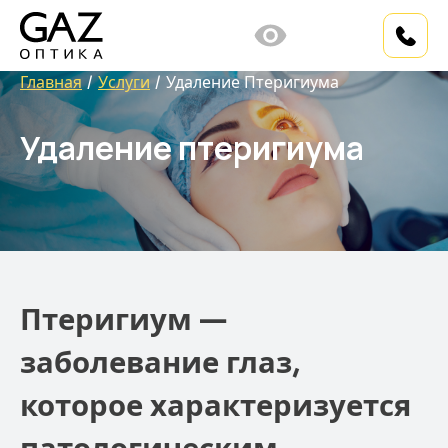
Главная
Услуги
Удаление Птеригиума
Удаление птеригиума
Птеригиум —
заболевание глаз,
которое характеризуется