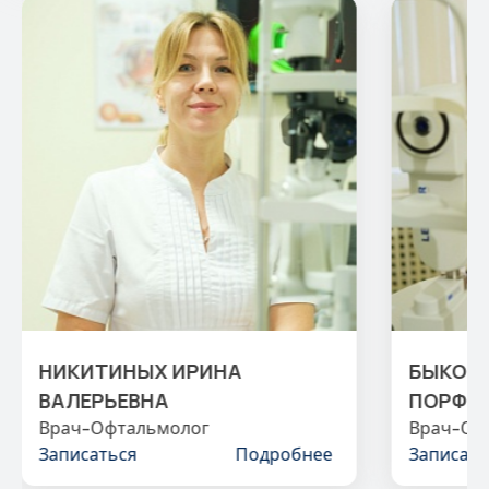
НИКИТИНЫХ ИРИНА
БЫКОВС
ВАЛЕРЬЕВНА
ПОРФИ
Врач-Офтальмолог
Врач-Оф
Записаться
Подробнее
Записать