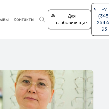
+7
Для
(345
зывы
Контакты
слабовидящих
253 
93