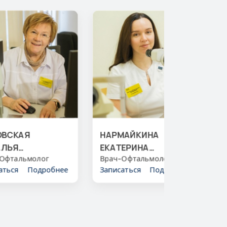
ОВСКАЯ
НАРМАЙКИНА
АЛЬЯ
ЕКАТЕРИНА
ФИРЬЕВНА
Офтальмолог
ВЛАДИМИРОВНА
Врач-Офтальмолог
В
аться
Подробнее
Записаться
Подробнее
З