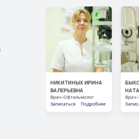
я
КРИСТИНА
НИКИТИНЫХ ИРИНА
БЫК
ЕВНА
ВАЛЕРЬЕВНА
НАТ
ст
Врач-Офтальмолог
ПОР
Врач-
я
Подробнее
Записаться
Подробнее
Запис