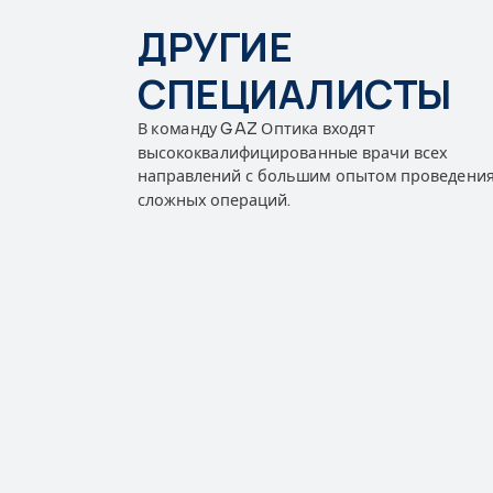
ДРУГИЕ
СПЕЦИАЛИСТЫ
В команду GAZ Оптика входят
высококвалифицированные врачи всех
направлений с большим опытом проведени
сложных операций.
ЮБОВЬ
КУЗЬМИНОВА
ПОПОВА 
АНАСТАСИЯ
ДМИТРИ
АЛЕКСЕЕВНА
Оптометрист
Оптометри
одробнее
Записаться
Подробнее
Записатьс