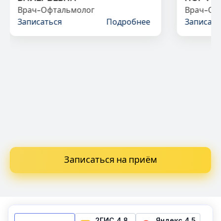
Врач-Офтальмолог
Врач-Оф
Записаться
Подробнее
Записать
Записаться на приём