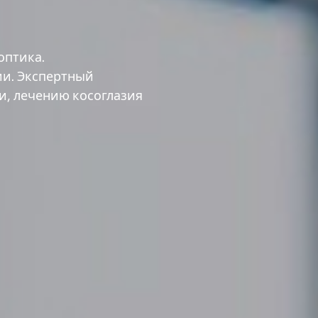
оптика.
ии. Экспертный
и, лечению косоглазия